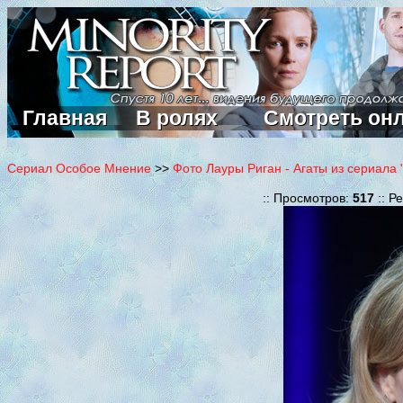
Главная
В ролях
Смотреть он
Сериал Особое Мнение
>>
Фото Лауры Риган - Агаты из сериала
:: Просмотров:
517
:: Р