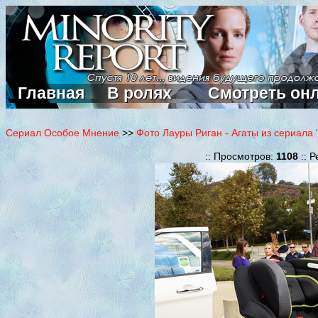
Главная
В ролях
Смотреть он
Сериал Особое Мнение
>>
Фото Лауры Риган - Агаты из сериала
:: Просмотров:
1108
:: Р