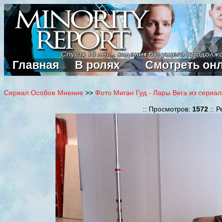
Главная
В ролях
Смотреть он
Сериал Особое Мнение
>>
Фото Миган Гуд - Лары Вега из сериа
:: Просмотров:
1572
:: Р