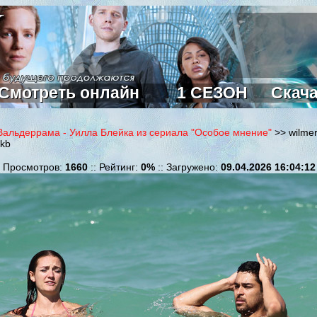
Смотреть онлайн
1 СЕЗОН
Скач
альдеррама - Уилла Блейка из сериала "Особое мнение"
>> wilme
6kb
: Просмотров:
1660
:: Рейтинг:
0%
:: Загружено:
09.04.2026 16:04:12