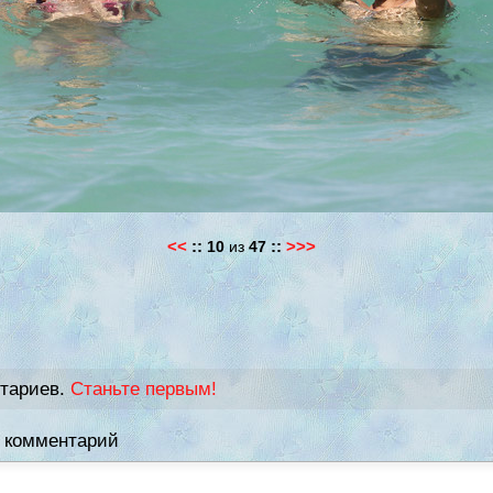
<<
::
::
>>>
10
из
47
нтариев.
Станьте первым!
 комментарий