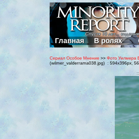
Главная
В ролях
Сериал Особое Мнение
>>
Фото Уилмера В
(wilmer_valderrama038.jpg) : 594x396px, 5
: