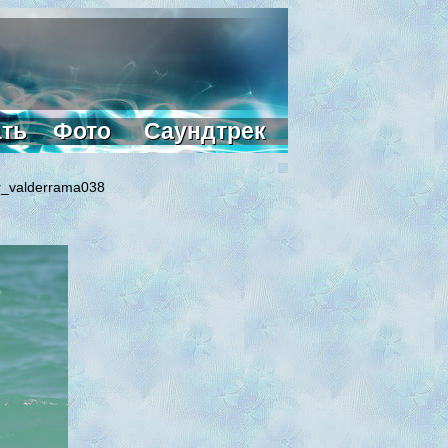
ать
Фото
Саундтрек
r_valderrama038