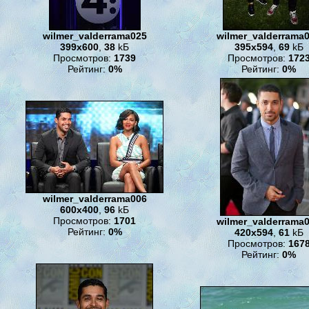
wilmer_valderrama025
wilmer_valderrama
399x600
,
38
kБ
395x594
,
69
kБ
Просмотров:
1739
Просмотров:
172
Рейтинг:
0%
Рейтинг:
0%
wilmer_valderrama006
600x400
,
96
kБ
Просмотров:
1701
wilmer_valderrama
Рейтинг:
0%
420x594
,
61
kБ
Просмотров:
167
Рейтинг:
0%