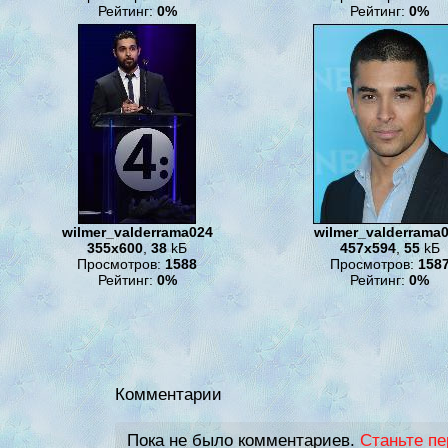
Рейтинг:
0%
Рейтинг:
0%
wilmer_valderrama024
wilmer_valderrama
355x600
,
38
kБ
457x594
,
55
kБ
Просмотров:
1588
Просмотров:
158
Рейтинг:
0%
Рейтинг:
0%
Комментарии
Пока не было комментариев.
Станьте п