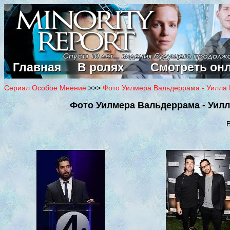
Главная
В ролях
Смотреть он
Сериал Особое Мнение
>>>
Фото Уилмера Вальдеррама - Уилла 
Фото Уилмера Вальдеррама - Уилл