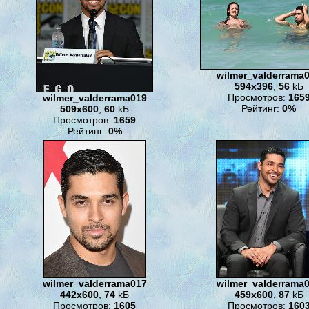
wilmer_valderrama
594x396
,
56
kБ
Просмотров:
165
wilmer_valderrama019
Рейтинг:
0%
509x600
,
60
kБ
Просмотров:
1659
Рейтинг:
0%
wilmer_valderrama017
wilmer_valderrama
442x600
,
74
kБ
459x600
,
87
kБ
Просмотров:
1605
Просмотров:
160