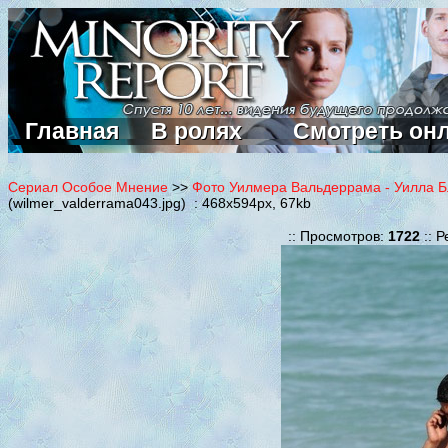
Главная
В ролях
Смотреть он
Сериал Особое Мнение
>>
Фото Уилмера Вальдеррама - Уилла Б
(wilmer_valderrama043.jpg) : 468x594px, 67kb
:: Просмотров:
1722
:: Р